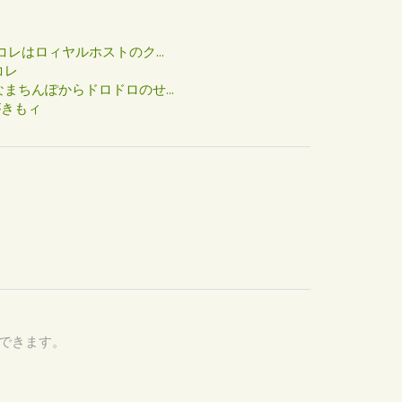
た
コレはロィヤルホストのク...
コレ
まちんぽからドロドロのせ...
がきもィ
認できます。