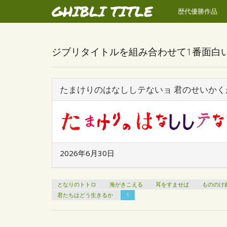
GHIBLI TITLE
歴代優勝作品
ジブリタイトルを組み合わせて1番面白
たまけりのはなししテないョ 君のせいか
2026年6月30日
となりのトトロ
海がきこえる
耳をすませば
もののけ
君たちはどう生きるか
1