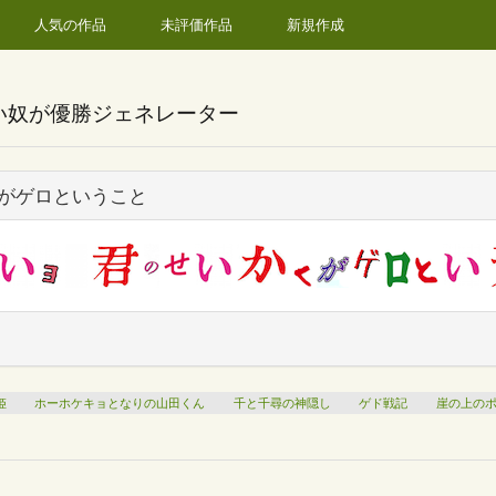
人気の作品
未評価作品
新規作成
い奴が優勝ジェネレーター
くがゲロということ
姫
ホーホケキョとなりの山田くん
千と千尋の神隠し
ゲド戦記
崖の上の