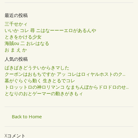
最近の投稿
三千せかィ
いいか コレ 尋 ニはなーーーエロがあるんや
ときをかける少女
海賊ou 二 おレはなる
お ま え か
人気の投稿
ばきばきどうテいからきマした
クーポンはおもちですか アッ コレはロィヤルホストのク...
墓がぐらぐら動く 生きとるでコレ
トロッットロの神ロリマンコ なまちんぽからドロドロのせ...
となりのおとゲーマーの動きがきもィ
Back to Home
Xコメント