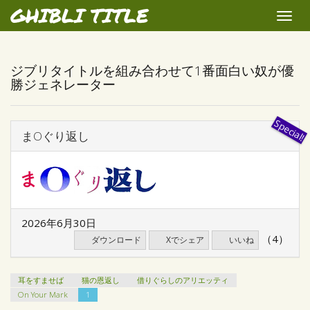
GHIBLI TITLE
Toggle
naviga
ジブリタイトルを組み合わせて1番面白い奴が優
勝ジェネレーター
まOぐり返し
2026年6月30日
（4）
ダウンロード
Xでシェア
いいね
耳をすませば
猫の恩返し
借りぐらしのアリエッティ
On Your Mark
1