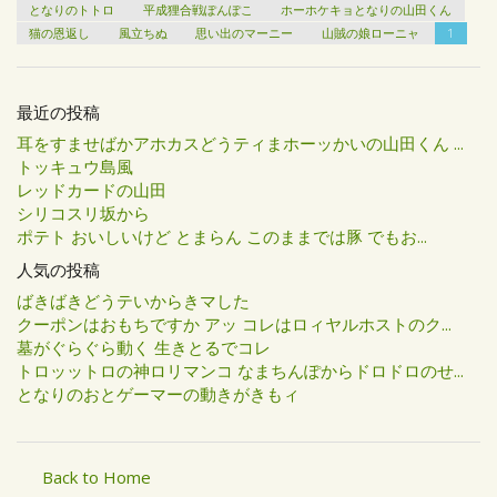
となりのトトロ
平成狸合戦ぽんぽこ
ホーホケキョとなりの山田くん
猫の恩返し
風立ちぬ
思い出のマーニー
山賊の娘ローニャ
1
最近の投稿
耳をすませばかアホカスどうティまホーッかいの山田くん ...
トッキュウ島風
レッドカードの山田
シリコスリ坂から
ポテト おいしいけど とまらん このままでは豚 でもお...
人気の投稿
ばきばきどうテいからきマした
クーポンはおもちですか アッ コレはロィヤルホストのク...
墓がぐらぐら動く 生きとるでコレ
トロッットロの神ロリマンコ なまちんぽからドロドロのせ...
となりのおとゲーマーの動きがきもィ
Back to Home