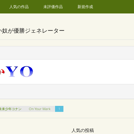
人気の作品
未評価作品
新規作成
い奴が優勝ジェネレーター
未来少年コナン
On Your Mark
1
人気の投稿