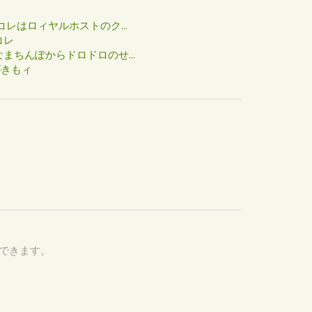
た
コレはロィヤルホストのク...
コレ
まちんぽからドロドロのせ...
がきもィ
認できます。