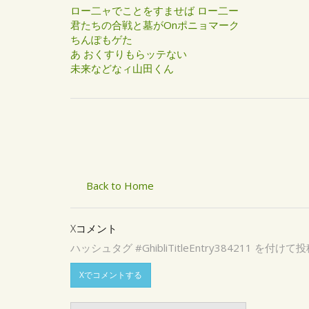
ロー二ャでことをすませば ロー二ー
君たちの合戦と墓がOnポニョマーク
ちんぽもゲた
あ おくすりもらッテない
未来などなィ山田くん
Back to Home
Xコメント
ハッシュタグ #GhibliTitleEntry3842
Xでコメントする