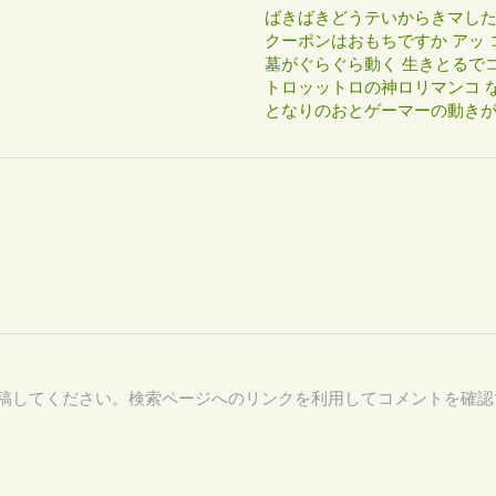
ばきばきどうテいからきマし
クーポンはおもちですか アッ 
墓がぐらぐら動く 生きとるで
トロッットロの神ロリマンコ な
となりのおとゲーマーの動き
11 を付けて投稿してください。検索ページへのリンクを利用してコメントを確