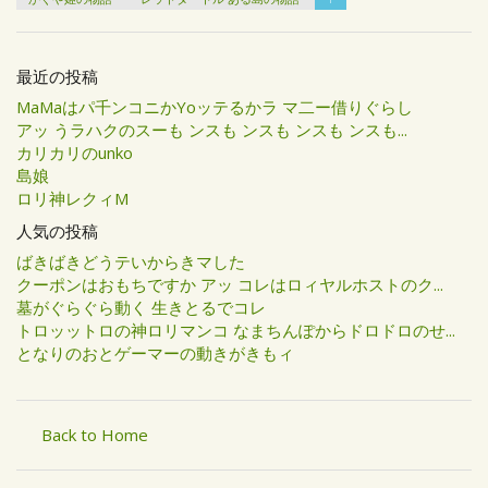
最近の投稿
MaMaはパ千ンコニかYoッテるかラ マ二ー借りぐらし
アッ うラハクのスーも ンスも ンスも ンスも ンスも...
カリカリのunko
島娘
ロリ神レクィM
人気の投稿
ばきばきどうテいからきマした
クーポンはおもちですか アッ コレはロィヤルホストのク...
墓がぐらぐら動く 生きとるでコレ
トロッットロの神ロリマンコ なまちんぽからドロドロのせ...
となりのおとゲーマーの動きがきもィ
Back to Home