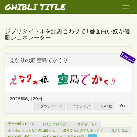
GHIBLI TITLE
Toggle
naviga
ジブリタイトルを組み合わせて1番面白い奴が優
勝ジェネレーター
えなりの姫 空島でかくり
2026年6月29日
（0）
ダウンロード
Xでシェア
いいね
天空の城ラピュタ
おもひでぽろぽろ
海がきこえる
ホーホケキョとなりの山田くん
借りぐらしのアリエッティ
コクリコ坂
かぐや姫の物語
レッドタートル ある島の物語
1