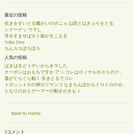
最近の投稿
生きをすいとる魔かいのポニョ 山田とはきョりをとる
ンドーナッ ウマし
耳をすませばオト姫がきこえる
Yoko Ono
ちんカスぽろぽろ
人気の投稿
ばきばきどうテいからきマした
クーポンはおもちですか アッ コレはロィヤルホストのク...
墓がぐらぐら動く 生きとるでコレ
トロッットロの神ロリマンコ なまちんぽからドロドロのせ...
となりのおとゲーマーの動きがきもィ
Back to Home
Xコメント