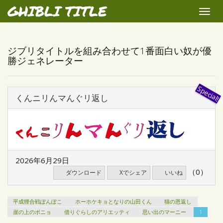
GHIBLI TITLE
Toggle
naviga
ジブリタイトルを組み合わせて1番面白い奴が優
勝ジェネレーター
くんニリんマんぐリ返し
2026年6月29日
（0）
ダウンロード
Xでシェア
いいね
平成狸合戦ぽんぽこ
ホーホケキョとなりの山田くん
猫の恩返し
崖の上のポニョ
借りぐらしのアリエッティ
思い出のマーニー
1