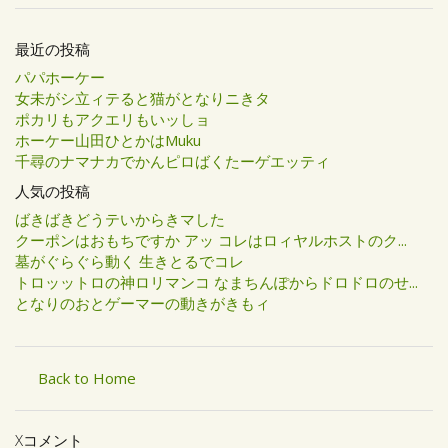
最近の投稿
パパホーケー
女未がシ立ィテると猫がとなりニきタ
ポカリもアクエリもいッしョ
ホーケー山田ひとかはMuku
千尋のナマナカでかんピロばくたーゲエッティ
人気の投稿
ばきばきどうテいからきマした
クーポンはおもちですか アッ コレはロィヤルホストのク...
墓がぐらぐら動く 生きとるでコレ
トロッットロの神ロリマンコ なまちんぽからドロドロのせ...
となりのおとゲーマーの動きがきもィ
Back to Home
Xコメント