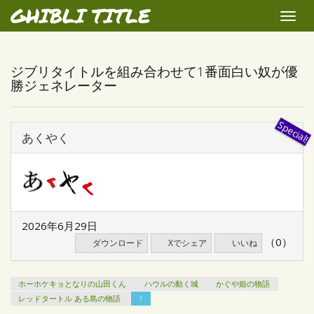
GHIBLI TITLE
Toggle
naviga
ジブリタイトルを組み合わせて1番面白い奴が優
勝ジェネレーター
あくやく
2026年6月29日
（0）
ダウンロード
Xでシェア
いいね
ホーホケキョとなりの山田くん
ハウルの動く城
かぐや姫の物語
レッドタートル ある島の物語
1