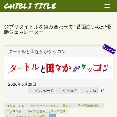
GHIBLI TITLE
Toggle
naviga
ジブリタイトルを組み合わせて1番面白い奴が優
勝ジェネレーター
タートルと田なかがケッコン
2026年6月29日
（1）
ダウンロード
Xでシェア
いいね
海がきこえる
ホーホケキョとなりの山田くん
千と千尋の神隠し
コクリコ坂
ルパン三世カリオストロの城
レッドタートル ある島の物語
1