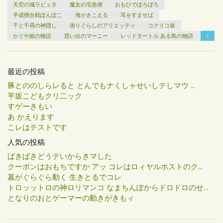
天空の城ラピュタ
魔女の宅急便
おもひでぽろぽろ
平成狸合戦ぽんぽこ
海がきこえる
耳をすませば
千と千尋の神隠し
借りぐらしのアリエッティ
コクリコ坂
かぐや姫の物語
思い出のマーニー
レッドタートル ある島の物語
1
最近の投稿
豚とののしらレると とんでもナくしャせいしテしマウ ...
平坂こどもクリ二ック
すゲーきもい
あ かえります
こレはテストです
人気の投稿
ばきばきどうテいからきマした
クーポンはおもちですか アッ コレはロィヤルホストのク...
墓がぐらぐら動く 生きとるでコレ
トロッットロの神ロリマンコ なまちんぽからドロドロのせ...
となりのおとゲーマーの動きがきもィ