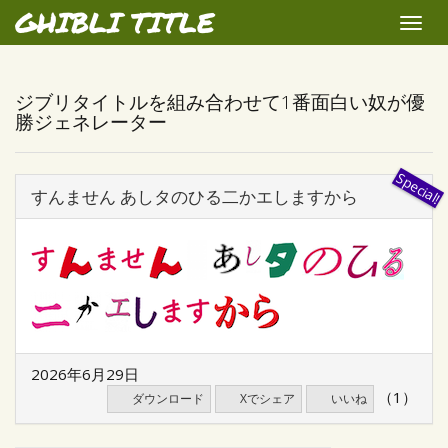
GHIBLI TITLE
Toggle
naviga
ジブリタイトルを組み合わせて1番面白い奴が優
勝ジェネレーター
すんません あしタのひる二かエしますから
2026年6月29日
（1）
ダウンロード
Xでシェア
いいね