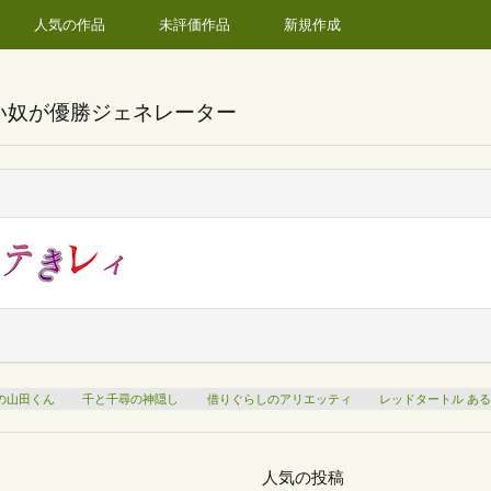
人気の作品
未評価作品
新規作成
い奴が優勝ジェネレーター
の山田くん
千と千尋の神隠し
借りぐらしのアリエッティ
レッドタートル あ
人気の投稿