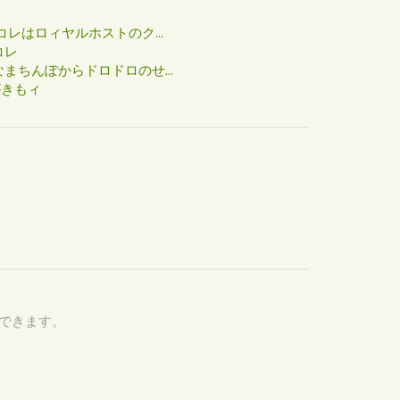
た
コレはロィヤルホストのク...
コレ
まちんぽからドロドロのせ...
がきもィ
認できます。