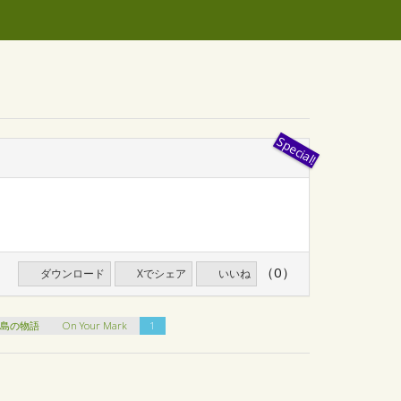
（0）
ダウンロード
Xでシェア
いいね
る島の物語
On Your Mark
1