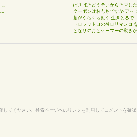
らし
ばきばきどうテいからきマし
..
クーポンはおもちですか アッ 
墓がぐらぐら動く 生きとるで
トロッットロの神ロリマンコ な
となりのおとゲーマーの動き
64 を付けて投稿してください。検索ページへのリンクを利用してコメントを確