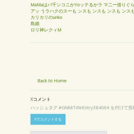
MaMaはパ千ンコニかYoッテるかラ マ二ー借りぐ
アッ うラハクのスーも ンスも ンスも ンスも ンスも.
カリカリのunko
島娘
ロリ神レクィM
Back to Home
Xコメント
ハッシュタグ #GhibliTitleEntry3840
Xでコメントする