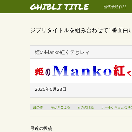
GHIBLI TITLE
歴代優勝作品
ジブリタイトルを組み合わせて1番面白
姫のManko紅くテきレィ
2026年6月28日
紅の豚
海がきこえる
もののけ姫
ホーホケキョとなり
最近の投稿