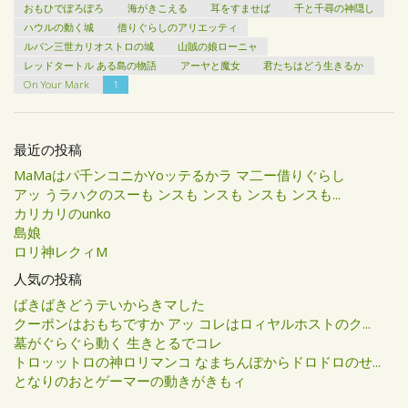
おもひでぽろぽろ
海がきこえる
耳をすませば
千と千尋の神隠し
ハウルの動く城
借りぐらしのアリエッティ
ルパン三世カリオストロの城
山賊の娘ローニャ
レッドタートル ある島の物語
アーヤと魔女
君たちはどう生きるか
On Your Mark
1
最近の投稿
MaMaはパ千ンコニかYoッテるかラ マ二ー借りぐらし
アッ うラハクのスーも ンスも ンスも ンスも ンスも...
カリカリのunko
島娘
ロリ神レクィM
人気の投稿
ばきばきどうテいからきマした
クーポンはおもちですか アッ コレはロィヤルホストのク...
墓がぐらぐら動く 生きとるでコレ
トロッットロの神ロリマンコ なまちんぽからドロドロのせ...
となりのおとゲーマーの動きがきもィ