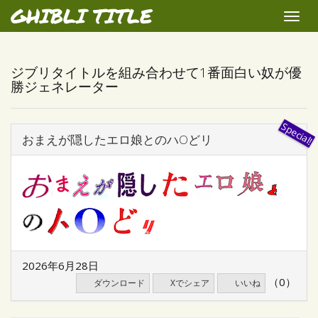
GHIBLI TITLE
Toggle
naviga
ジブリタイトルを組み合わせて1番面白い奴が優
勝ジェネレーター
おまえが隠したエロ娘とのハOどリ
2026年6月28日
（0）
ダウンロード
Xでシェア
いいね