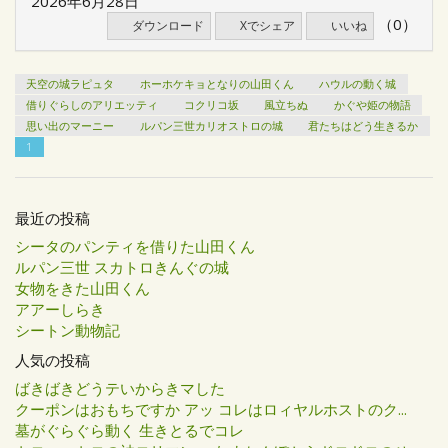
2026年6月28日
（0）
ダウンロード
Xでシェア
いいね
天空の城ラピュタ
ホーホケキョとなりの山田くん
ハウルの動く城
借りぐらしのアリエッティ
コクリコ坂
風立ちぬ
かぐや姫の物語
思い出のマーニー
ルパン三世カリオストロの城
君たちはどう生きるか
1
最近の投稿
シータのパンティを借りた山田くん
ルパン三世 スカトロきんぐの城
女物をきた山田くん
アアーしらき
シートン動物記
人気の投稿
ばきばきどうテいからきマした
クーポンはおもちですか アッ コレはロィヤルホストのク...
墓がぐらぐら動く 生きとるでコレ