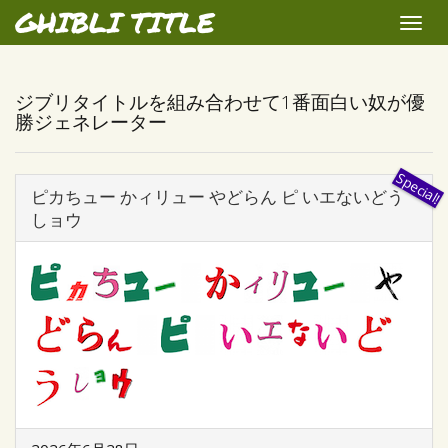
GHIBLI TITLE
Toggle
naviga
ジブリタイトルを組み合わせて1番面白い奴が優
勝ジェネレーター
ピカちュー かィリュー やどらん ピ いエないどう
しョウ