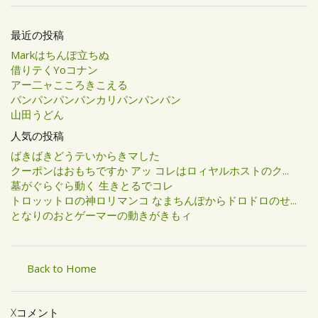
最近の投稿
Markはちんぽ立ちぬ
借りテくYoコナン
アー二ャこころきこえる
パンパンパンパンカリパンパンパン
山田うどん
人気の投稿
ばきばきどうテいからきマした
クーポンはおもちですか アッ コレはロィヤルホストのク...
墓がぐらぐら動く 生きとるでコレ
トロッットロの神ロリマンコ なまちんぽからドロドロのせ...
となりのおとゲーマーの動きがきもィ
Back to Home
Xコメント