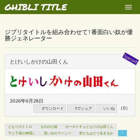
GHIBLI TITLE
Toggle
naviga
ジブリタイトルを組み合わせて1番面白い奴が優
勝ジェネレーター
とけいしかけの山田くん
2026年6月28日
（0）
ダウンロード
Xでシェア
いいね
となりのトトロ
もののけ姫
ホーホケキョとなりの山田くん
千と千尋の神隠し
思い出のマーニー
君たちはどう生きるか
1