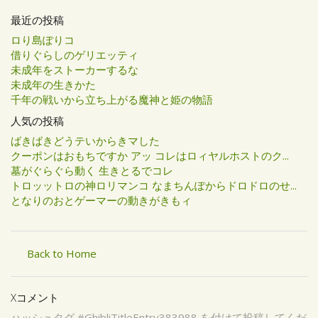
最近の投稿
ロり島ぽりコ
借りぐらしのゲリエッティ
未成年をストーカーするな
未成年の生きかた
千年の戦いから立ち上がる魔神と姫の物語
人気の投稿
ばきばきどうテいからきマした
クーポンはおもちですか アッ コレはロィヤルホストのク...
墓がぐらぐら動く 生きとるでコレ
トロッットロの神ロリマンコ なまちんぽからドロドロのせ...
となりのおとゲーマーの動きがきもィ
Back to Home
Xコメント
ハッシュタグ #GhibliTitleEntry383988 を付けて投稿してくだ