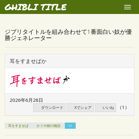
GHIBLI TITLE
Toggle
naviga
ジブリタイトルを組み合わせて1番面白い奴が優
勝ジェネレーター
耳をすませばか
2026年6月28日
（1）
ダウンロード
Xでシェア
いいね
耳をすませば
かぐや姫の物語
54