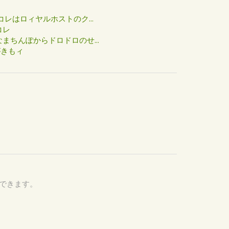
た
コレはロィヤルホストのク...
コレ
まちんぽからドロドロのせ...
がきもィ
認できます。