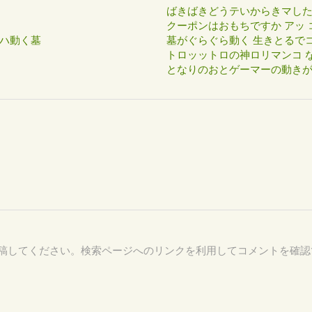
ばきばきどうテいからきマし
クーポンはおもちですか アッ 
ハ動く墓
墓がぐらぐら動く 生きとるで
トロッットロの神ロリマンコ な
となりのおとゲーマーの動き
57 を付けて投稿してください。検索ページへのリンクを利用してコメントを確