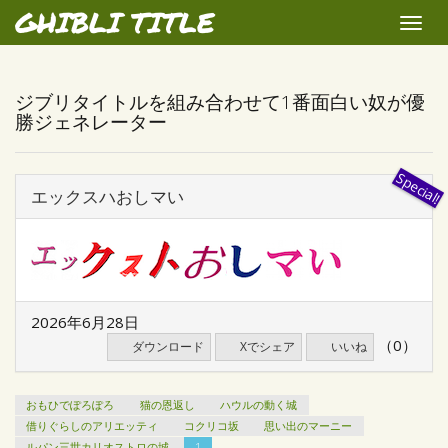
GHIBLI TITLE
Toggle
naviga
ジブリタイトルを組み合わせて1番面白い奴が優
勝ジェネレーター
エックスハおしマい
2026年6月28日
（0）
ダウンロード
Xでシェア
いいね
おもひでぽろぽろ
猫の恩返し
ハウルの動く城
借りぐらしのアリエッティ
コクリコ坂
思い出のマーニー
ルパン三世カリオストロの城
1