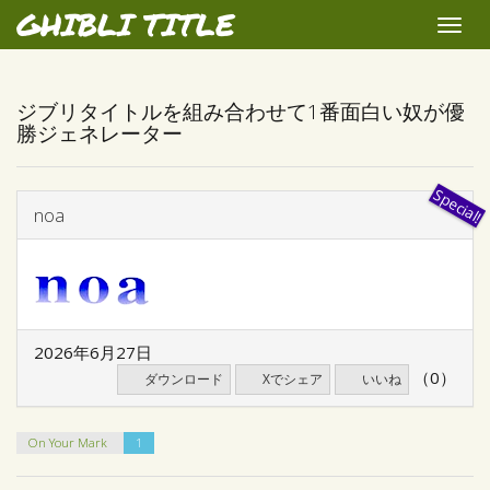
GHIBLI TITLE
Toggle
naviga
ジブリタイトルを組み合わせて1番面白い奴が優
勝ジェネレーター
noa
2026年6月27日
（0）
ダウンロード
Xでシェア
いいね
On Your Mark
1