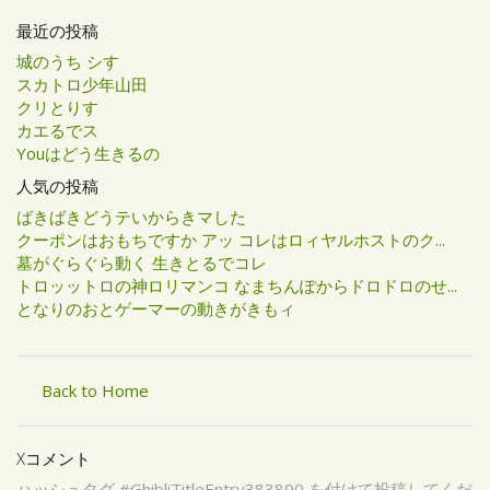
最近の投稿
城のうち シす
スカトロ少年山田
クリとりす
カエるでス
Youはどう生きるの
人気の投稿
ばきばきどうテいからきマした
クーポンはおもちですか アッ コレはロィヤルホストのク...
墓がぐらぐら動く 生きとるでコレ
トロッットロの神ロリマンコ なまちんぽからドロドロのせ...
となりのおとゲーマーの動きがきもィ
Back to Home
Xコメント
ハッシュタグ #GhibliTitleEntry383890 を付けて投稿してくだ