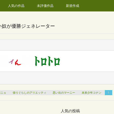
人気の作品
未評価作品
新規作成
い奴が優勝ジェネレーター
ポニョ
借りぐらしのアリエッティ
思い出のマーニー
未来少年コナン
1
人気の投稿