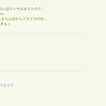
た
コレはロィヤルホストのク...
コレ
まちんぽからドロドロのせ...
がきもィ
認できます。