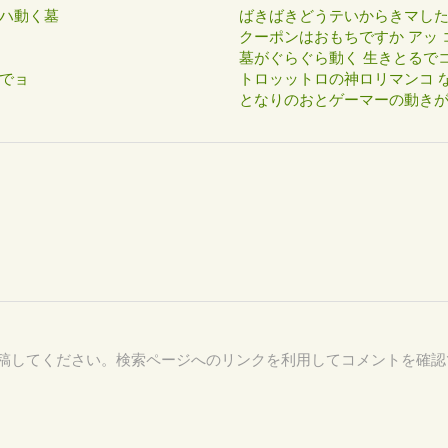
ハ動く墓
ばきばきどうテいからきマし
クーポンはおもちですか アッ 
墓がぐらぐら動く 生きとるで
でョ
トロッットロの神ロリマンコ な
となりのおとゲーマーの動き
27 を付けて投稿してください。検索ページへのリンクを利用してコメントを確