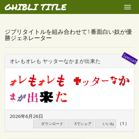
GHIBLI TITLE
Toggle
naviga
ジブリタイトルを組み合わせて1番面白い奴が優
勝ジェネレーター
オレもオレも ヤッターなかまが出来た
2026年6月26日
（1）
ダウンロード
Xでシェア
いいね