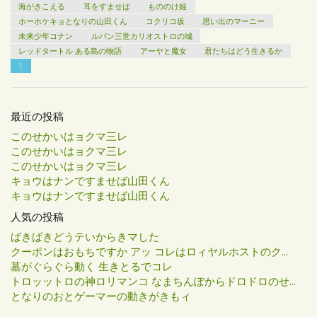
海がきこえる
耳をすませば
もののけ姫
ホーホケキョとなりの山田くん
コクリコ坂
思い出のマーニー
未来少年コナン
ルパン三世カリオストロの城
レッドタートル ある島の物語
アーヤと魔女
君たちはどう生きるか
1
最近の投稿
このせかいはョクマ三レ
このせかいはョクマ三レ
このせかいはョクマ三レ
キョウはナンですませば山田くん
キョウはナンですませば山田くん
人気の投稿
ばきばきどうテいからきマした
クーポンはおもちですか アッ コレはロィヤルホストのク...
墓がぐらぐら動く 生きとるでコレ
トロッットロの神ロリマンコ なまちんぽからドロドロのせ...
となりのおとゲーマーの動きがきもィ