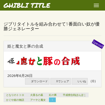
GHIBLI TITLE
Toggle
naviga
ジブリタイトルを組み合わせて1番面白い奴が優
勝ジェネレーター
姫と魔女と豚の合成
2026年6月26日
（0）
ダウンロード
Xでシェア
いいね
となりのトトロ
火垂るの墓
紅の豚
平成狸合戦ぽんぽこ
かぐや姫の物語
アーヤと魔女
1