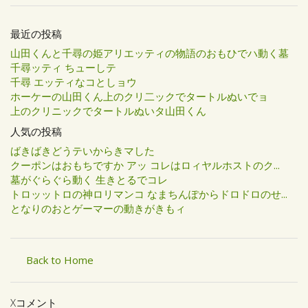
最近の投稿
山田くんと千尋の姫アリエッティの物語のおもひでハ動く墓
千尋ッティ ちューしテ
千尋 エッティなコとしョウ
ホーケーの山田くん上のクリ二ックでタートルぬいでョ
上のクリニックでタートルぬいタ山田くん
人気の投稿
ばきばきどうテいからきマした
クーポンはおもちですか アッ コレはロィヤルホストのク...
墓がぐらぐら動く 生きとるでコレ
トロッットロの神ロリマンコ なまちんぽからドロドロのせ...
となりのおとゲーマーの動きがきもィ
Back to Home
Xコメント