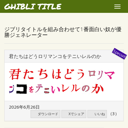
GHIBLI TITLE
Toggle
naviga
ジブリタイトルを組み合わせて1番面白い奴が優
勝ジェネレーター
君たちはどうロリマンコをテニいレルのか
2026年6月26日
（3）
ダウンロード
Xでシェア
いいね