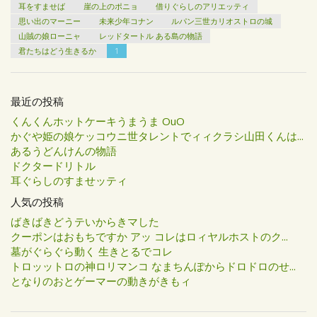
耳をすませば
崖の上のポニョ
借りぐらしのアリエッティ
思い出のマーニー
未来少年コナン
ルパン三世カリオストロの城
山賊の娘ローニャ
レッドタートル ある島の物語
君たちはどう生きるか
1
最近の投稿
くんくんホットケーキうまうま OuO
かぐや姫の娘ケッコウニ世タレントでィィクラシ山田くんは...
あるうどんけんの物語
ドクタードリトル
耳ぐらしのすませッティ
人気の投稿
ばきばきどうテいからきマした
クーポンはおもちですか アッ コレはロィヤルホストのク...
墓がぐらぐら動く 生きとるでコレ
トロッットロの神ロリマンコ なまちんぽからドロドロのせ...
となりのおとゲーマーの動きがきもィ