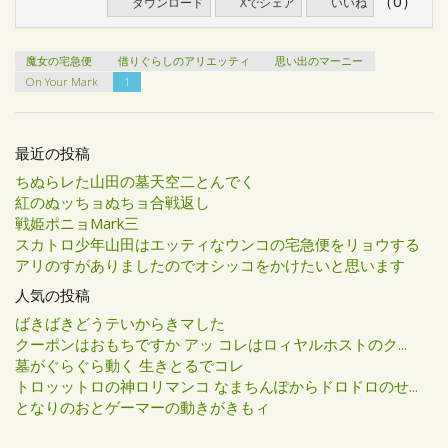
（0）
ダウンロード
Xでシェア
いいね
魔女の宅急便
借りぐらしのアリエッティ
思い出のマーニー
On Your Mark
1
最近の投稿
ちぬらレた山田の墓天空二とんでく
紅のぬッちョぬちョ合戦返し
戦姫ポニョMark三
スカトロ少年山田はエッティなウンコの宅急便をリョウする
アリのすがありましたのでオシッコをかけたいと思います
人気の投稿
ばきばきどうテいからきマした
クーポンはおもちですか アッ コレはロィヤルホストのク...
墓がぐらぐら動く 生きとるでコレ
トロッットロの神ロリマンコ なまちんぽからドロドロのせ...
となりのおとゲーマーの動きがきもィ