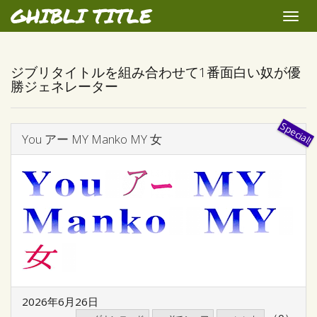
GHIBLI TITLE
Toggle
naviga
ジブリタイトルを組み合わせて1番面白い奴が優
勝ジェネレーター
You アー MY Manko MY 女
2026年6月26日