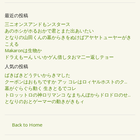
最近の投稿
三ニオンスアンドもンスタース
あのホシがホるおかで君とまた出あいたい
となりの山田くんの墓からきをぬけばアヤヤトューヤーがき
こえる
Makaronは生物か
ドラえもーん いいかゲん借しタおマ二ー返しテョー
人気の投稿
ばきばきどうテいからきマした
クーポンはおもちですか アッ コレはロィヤルホストのク...
墓がぐらぐら動く 生きとるでコレ
トロッットロの神ロリマンコ なまちんぽからドロドロのせ...
となりのおとゲーマーの動きがきもィ
Back to Home