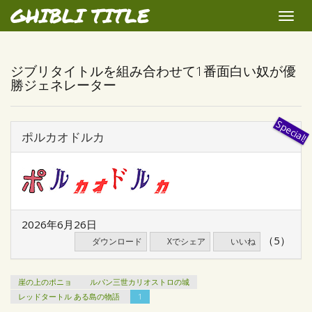
GHIBLI TITLE
Toggle
naviga
ジブリタイトルを組み合わせて1番面白い奴が優
勝ジェネレーター
ポルカオドルカ
2026年6月26日
（5）
ダウンロード
Xでシェア
いいね
崖の上のポニョ
ルパン三世カリオストロの城
レッドタートル ある島の物語
1