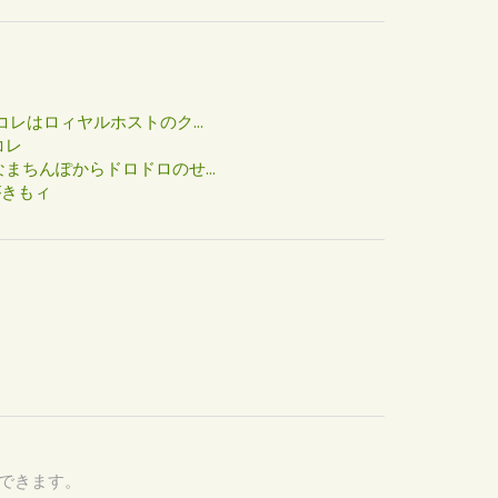
た
コレはロィヤルホストのク...
コレ
まちんぽからドロドロのせ...
がきもィ
認できます。