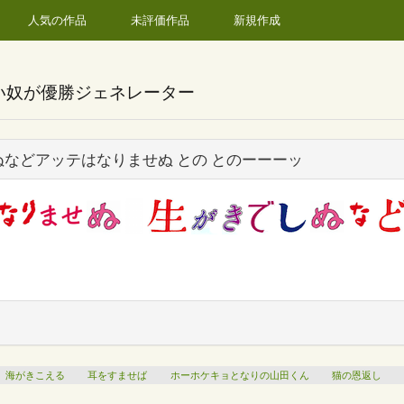
人気の作品
未評価作品
新規作成
い奴が優勝ジェネレーター
ぬなどアッテはなりませぬ との とのーーーッ
海がきこえる
耳をすませば
ホーホケキョとなりの山田くん
猫の恩返し