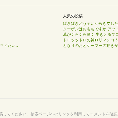
人気の投稿
ばきばきどうテいからきマし
クーポンはおもちですか アッ 
墓がぐらぐら動く 生きとるで
トロッットロの神ロリマンコ な
たい...
となりのおとゲーマーの動き
61 を付けて投稿してください。検索ページへのリンクを利用してコメントを確