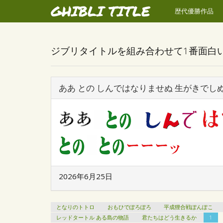
GHIBLI TITLE
歴代優勝作品
ジブリタイトルを組み合わせて1番面白
ああ との しんではなりませぬ 生がきでし
2026年6月25日
となりのトトロ
おもひでぽろぽろ
平成狸合戦ぽんぽこ
レッドタートル ある島の物語
君たちはどう生きるか
1