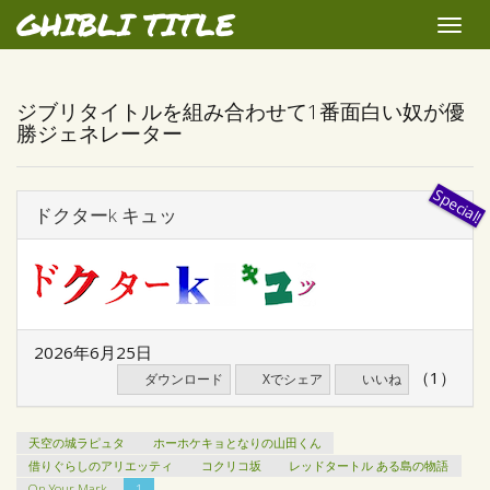
GHIBLI TITLE
Toggle
naviga
ジブリタイトルを組み合わせて1番面白い奴が優
勝ジェネレーター
ドクターk キュッ
2026年6月25日
（1）
ダウンロード
Xでシェア
いいね
天空の城ラピュタ
ホーホケキョとなりの山田くん
借りぐらしのアリエッティ
コクリコ坂
レッドタートル ある島の物語
On Your Mark
1