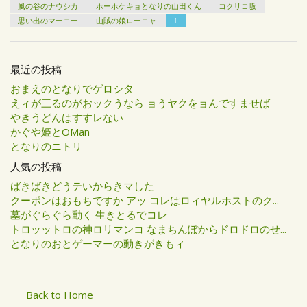
風の谷のナウシカ
ホーホケキョとなりの山田くん
コクリコ坂
思い出のマーニー
山賊の娘ローニャ
1
最近の投稿
おまえのとなりでゲロシタ
えィが三るのがおックうなら ョうヤクをョんですませば
やきうどんはすすレない
かぐや姫とOMan
となりのニトリ
人気の投稿
ばきばきどうテいからきマした
クーポンはおもちですか アッ コレはロィヤルホストのク...
墓がぐらぐら動く 生きとるでコレ
トロッットロの神ロリマンコ なまちんぽからドロドロのせ...
となりのおとゲーマーの動きがきもィ
Back to Home