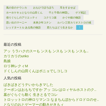
風の谷のナウシカ
おもひでぽろぽろ
耳をすませば
ホーホケキョとなりの山田くん
千と千尋の神隠し
ゲド戦記
借りぐらしのアリエッティ
コクリコ坂
かぐや姫の物語
思い出のマーニー
未来少年コナン
ルパン三世カリオストロの城
レッドタートル ある島の物語
君たちはどう生きるか
1
最近の投稿
アッ うラハクのスーも ンスも ンスも ンスも ンスも...
カリカリのunko
島娘
ロリ神レクィM
ドくしんの山田くんはポニョでしコしコ
人気の投稿
ばきばきどうテいからきマした
クーポンはおもちですか アッ コレはロィヤルホストのク...
墓がぐらぐら動く 生きとるでコレ
トロッットロの神ロリマンコ なまちんぽからドロドロのせ...
となりのおとゲーマーの動きがきもィ