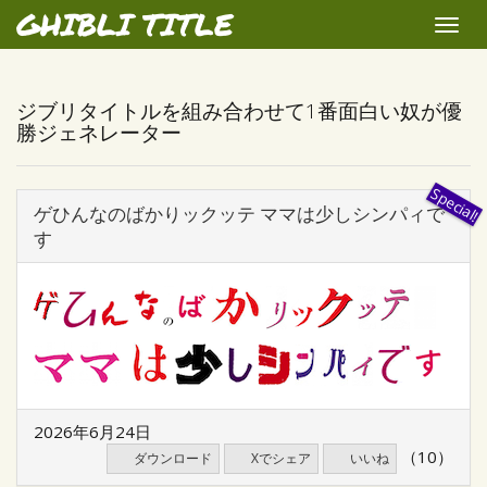
GHIBLI TITLE
Toggle
naviga
ジブリタイトルを組み合わせて1番面白い奴が優
勝ジェネレーター
ゲひんなのばかりックッテ ママは少しシンパィで
す
2026年6月24日
（10）
ダウンロード
Xでシェア
いいね