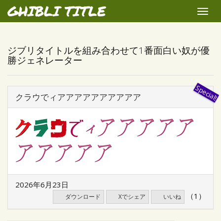
GHIBLI TITLE
Toggle
naviga
ジブリタイトルを組み合わせて1番面白い奴が優
勝ジェネレーター
クラウでィアアアアアアアアアア
2026年6月23日
（1）
ダウンロード
Xでシェア
いいね