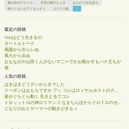
風の谷のナウシカ
天空の城ラピュタ
おもひでぽろぽろ
借りぐらしのアリエッティ
コクリコ坂
1
最近の投稿
Youはどう生きるの
タートルトーク
風賊から出らレぬ
風ろから出ぬ
おもながの山田くん少ないマ二ーでかお動かすもハナ立ちが
崖
人気の投稿
ばきばきどうテいからきマした
クーポンはおもちですか アッ コレはロィヤルホストのク...
墓がぐらぐら動く 生きとるでコレ
トロッットロの神ロリマンコ なまちんぽからドロドロのせ...
となりのおとゲーマーの動きがきもィ