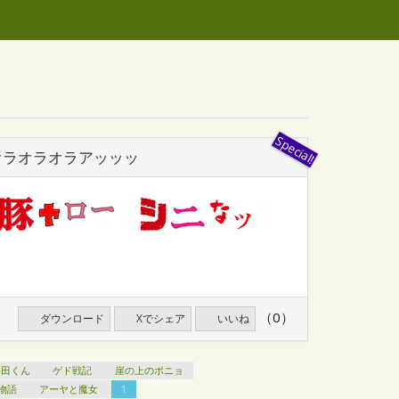
オラオラオラアッッッ
（0）
ダウンロード
Xでシェア
いいね
山田くん
ゲド戦記
崖の上のポニョ
物語
アーヤと魔女
1