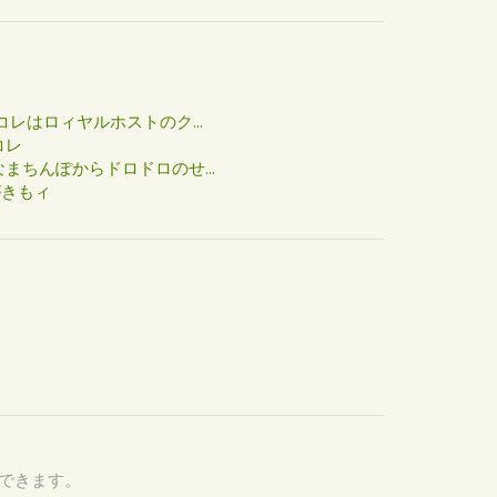
た
コレはロィヤルホストのク...
コレ
まちんぽからドロドロのせ...
がきもィ
認できます。