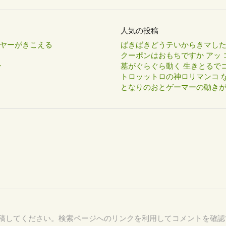
人気の投稿
ヤーがきこえる
ばきばきどうテいからきマし
クーポンはおもちですか アッ 
ー
墓がぐらぐら動く 生きとるで
トロッットロの神ロリマンコ な
となりのおとゲーマーの動き
89 を付けて投稿してください。検索ページへのリンクを利用してコメントを確