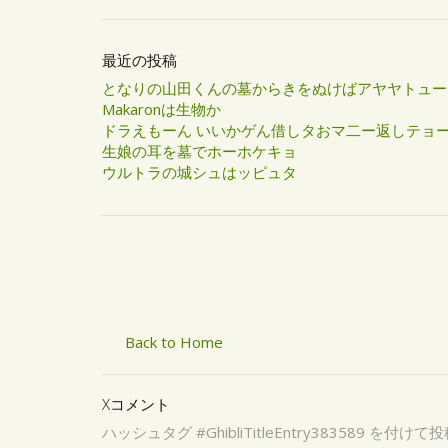
最近の投稿
となりの山田くんの墓からきをぬけばアヤヤトュー
Makaronは生物か
ドラえもーん いいかゲん借しタおマ二ー返しテョ
生娘の耳を墓でホーホケキョ
ウルトラの城シュはッピュタ
Back to Home
Xコメント
ハッシュタグ #GhibliTitleEntry3835