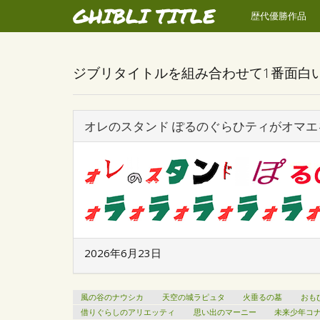
GHIBLI TITLE
歴代優勝作品
ジブリタイトルを組み合わせて1番面白
オレのスタンド ぽるのぐらひティがオマエ
2026年6月23日
風の谷のナウシカ
天空の城ラピュタ
火垂るの墓
おも
借りぐらしのアリエッティ
思い出のマーニー
未来少年コ