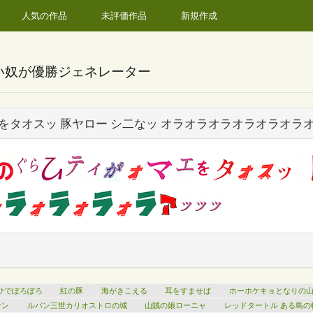
人気の作品
未評価作品
新規作成
い奴が優勝ジェネレーター
をタオスッ 豚ヤロー シ二なッ オラオラオラオラオラオラ
ひでぽろぽろ
紅の豚
海がきこえる
耳をすませば
ホーホケキョとなりの
ナン
ルパン三世カリオストロの城
山賊の娘ローニャ
レッドタートル ある島の