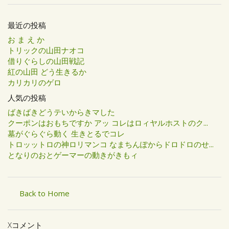
最近の投稿
お ま え か
トリックの山田ナオコ
借りぐらしの山田戦記
紅の山田 どう生きるか
カリカリのゲロ
人気の投稿
ばきばきどうテいからきマした
クーポンはおもちですか アッ コレはロィヤルホストのク...
墓がぐらぐら動く 生きとるでコレ
トロッットロの神ロリマンコ なまちんぽからドロドロのせ...
となりのおとゲーマーの動きがきもィ
Back to Home
Xコメント