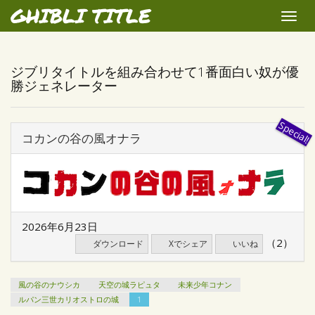
GHIBLI TITLE
Toggle
naviga
ジブリタイトルを組み合わせて1番面白い奴が優
勝ジェネレーター
コカンの谷の風オナラ
2026年6月23日
（2）
ダウンロード
Xでシェア
いいね
風の谷のナウシカ
天空の城ラピュタ
未来少年コナン
ルパン三世カリオストロの城
1