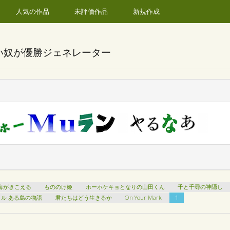
人気の作品
未評価作品
新規作成
い奴が優勝ジェネレーター
海がきこえる
もののけ姫
ホーホケキョとなりの山田くん
千と千尋の神隠し
ル ある島の物語
君たちはどう生きるか
On Your Mark
1