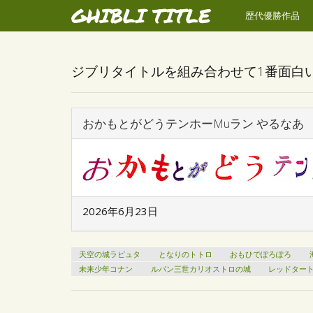
GHIBLI TITLE
歴代優勝作品
ジブリタイトルを組み合わせて1番面白
おかもとがどうテンホーMuラン やるなあ
2026年6月23日
天空の城ラピュタ
となりのトトロ
おもひでぽろぽろ
未来少年コナン
ルパン三世カリオストロの城
レッドタート