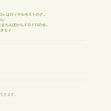
た
コレはロィヤルホストのク...
コレ
まちんぽからドロドロのせ...
がきもィ
認できます。