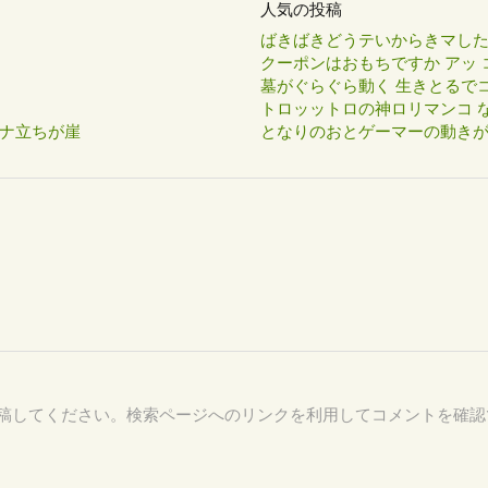
人気の投稿
ばきばきどうテいからきマし
クーポンはおもちですか アッ 
墓がぐらぐら動く 生きとるで
トロッットロの神ロリマンコ な
ナ立ちが崖
となりのおとゲーマーの動き
76 を付けて投稿してください。検索ページへのリンクを利用してコメントを確