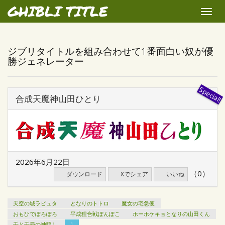
GHIBLI TITLE
Toggle
naviga
ジブリタイトルを組み合わせて1番面白い奴が優
勝ジェネレーター
合成天魔神山田ひとり
2026年6月22日
（0）
ダウンロード
Xでシェア
いいね
天空の城ラピュタ
となりのトトロ
魔女の宅急便
おもひでぽろぽろ
平成狸合戦ぽんぽこ
ホーホケキョとなりの山田くん
千と千尋の神隠し
1