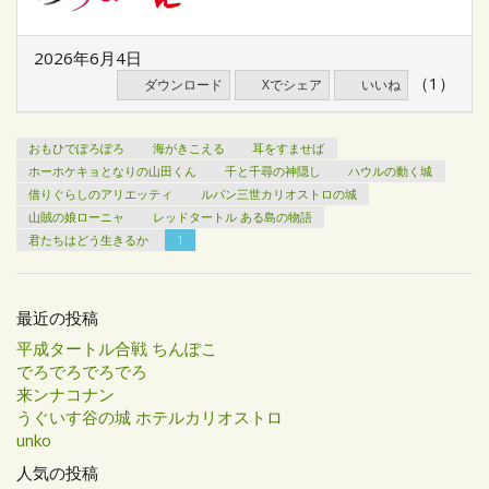
2026年6月4日
（1）
ダウンロード
Xでシェア
いいね
おもひでぽろぽろ
海がきこえる
耳をすませば
ホーホケキョとなりの山田くん
千と千尋の神隠し
ハウルの動く城
借りぐらしのアリエッティ
ルパン三世カリオストロの城
山賊の娘ローニャ
レッドタートル ある島の物語
君たちはどう生きるか
1
最近の投稿
平成タートル合戦 ちんぽこ
でろでろでろでろ
来ンナコナン
うぐいす谷の城 ホテルカリオストロ
unko
人気の投稿