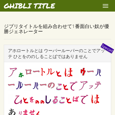
GHIBLI TITLE
Toggle
naviga
ジブリタイトルを組み合わせて1番面白い奴が優
勝ジェネレーター
アホロートルとは ウーパールーパーのことでアッ
テ ひとをののしることばではありません