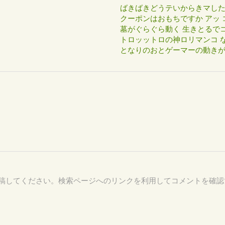
ばきばきどうテいからきマし
クーポンはおもちですか アッ 
墓がぐらぐら動く 生きとるで
トロッットロの神ロリマンコ な
となりのおとゲーマーの動き
75 を付けて投稿してください。検索ページへのリンクを利用してコメントを確