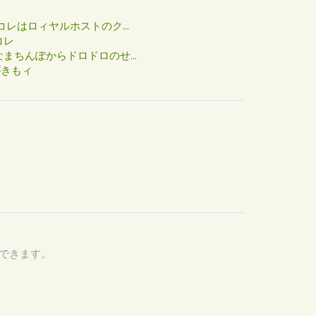
た
コレはロィヤルホストのク...
コレ
まちんぽからドロドロのせ...
がきもィ
認できます。