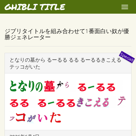
GHIBLI TITLE
Toggle
naviga
ジブリタイトルを組み合わせて1番面白い奴が優
勝ジェネレーター
となりの墓から るーるる るる るーるるきこえる
テッコがいた