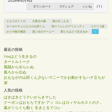
2026年6月4日
（1）
ダウンロード
Xでシェア
いいね
となりのトトロ
火垂るの墓
海がきこえる
ホーホケキョとなりの山田くん
借りぐらしのアリエッティ
コクリコ坂
かぐや姫の物語
思い出のマーニー
君たちはどう生きるか
1
最近の投稿
Youはどう生きるの
タートルトーク
風賊から出らレぬ
風ろから出ぬ
おもながの山田くん少ないマ二ーでかお動かすもハナ立ちが
崖
人気の投稿
ばきばきどうテいからきマした
クーポンはおもちですか アッ コレはロィヤルホストのク...
墓がぐらぐら動く 生きとるでコレ