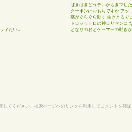
ばきばきどうテいからきマし
クーポンはおもちですか アッ 
墓がぐらぐら動く 生きとるで
トロッットロの神ロリマンコ な
たい...
となりのおとゲーマーの動き
51 を付けて投稿してください。検索ページへのリンクを利用してコメントを確