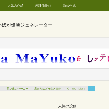
人気の作品
未評価作品
新規作成
い奴が優勝ジェネレーター
ィ
思い出のマーニー
君たちはどう生きるか
On Your Mark
1
人気の投稿