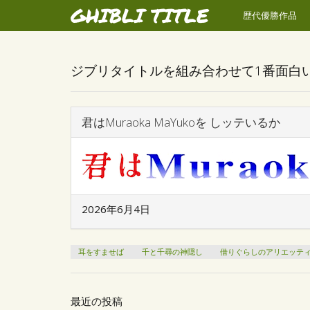
GHIBLI TITLE
歴代優勝作品
ジブリタイトルを組み合わせて1番面白
君はMuraoka MaYukoを しッテいるか
2026年6月4日
耳をすませば
千と千尋の神隠し
借りぐらしのアリエッテ
最近の投稿