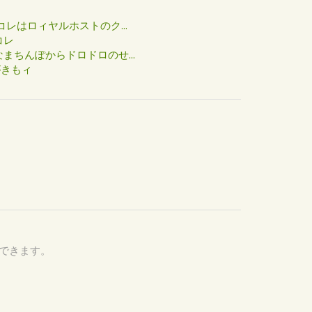
た
コレはロィヤルホストのク...
コレ
まちんぽからドロドロのせ...
がきもィ
認できます。