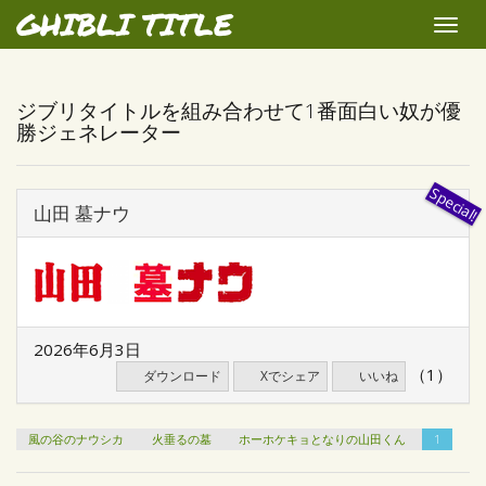
GHIBLI TITLE
Toggle
naviga
ジブリタイトルを組み合わせて1番面白い奴が優
勝ジェネレーター
山田 墓ナウ
2026年6月3日
（1）
ダウンロード
Xでシェア
いいね
風の谷のナウシカ
火垂るの墓
ホーホケキョとなりの山田くん
1