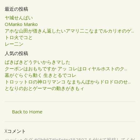
最近の投稿
ヤ城せんばい
OManko Manko
アホな山田が借きん返したいアマリ二こなまでルカリオのゲ...
トロ火でコと
レー二ン
人気の投稿
ばきばきどうテいからきマした
クーポンはおもちですか アッ コレはロィヤルホストのク...
墓がぐらぐら動く 生きとるでコレ
トロッットロの神ロリマンコ なまちんぽからドロドロのせ...
となりのおとゲーマーの動きがきもィ
Back to Home
Xコメント
ハッシュタグ #GhibliTitleEntry382507 を付けて投稿してくだ