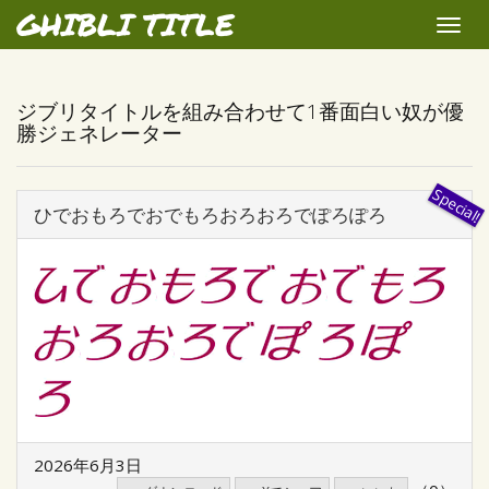
GHIBLI TITLE
Toggle
naviga
ジブリタイトルを組み合わせて1番面白い奴が優
勝ジェネレーター
ひでおもろでおでもろおろおろでぽろぽろ
2026年6月3日