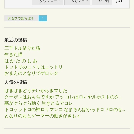
（0）
ダウンロード
Xでシェア
いいね
おもひでぽろぽろ
1
最近の投稿
三千ドル借りた猫
生きた猫
は か た の し お
トットリのニトリはニットリ
おまえのとなりでゲロシタ
人気の投稿
ばきばきどうテいからきマした
クーポンはおもちですか アッ コレはロィヤルホストのク...
墓がぐらぐら動く 生きとるでコレ
トロッットロの神ロリマンコ なまちんぽからドロドロのせ...
となりのおとゲーマーの動きがきもィ