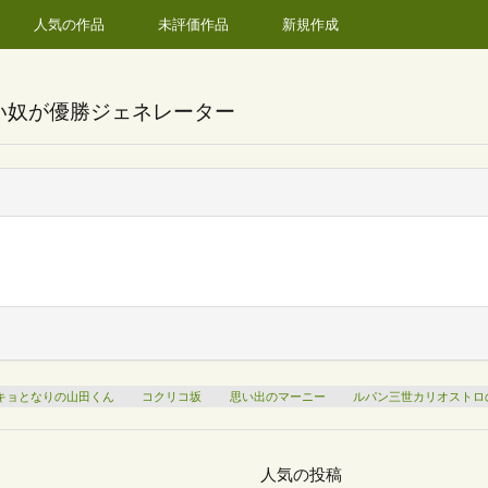
人気の作品
未評価作品
新規作成
い奴が優勝ジェネレーター
キョとなりの山田くん
コクリコ坂
思い出のマーニー
ルパン三世カリオストロ
人気の投稿