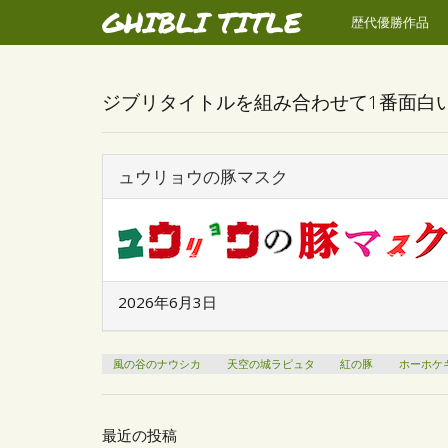
GHIBLI TITLE
歴代優勝作品
ジブリタイトルを組み合わせて1番面白
ュウリョウの豚マスク
2026年6月3日
風の谷のナウシカ
天空の城ラピュタ
紅の豚
ホーホケ
最近の投稿