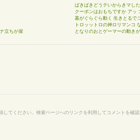
ばきばきどうテいからきマし
クーポンはおもちですか アッ 
墓がぐらぐら動く 生きとるで
トロッットロの神ロリマンコ な
ナ立ちが崖
となりのおとゲーマーの動き
83 を付けて投稿してください。検索ページへのリンクを利用してコメントを確