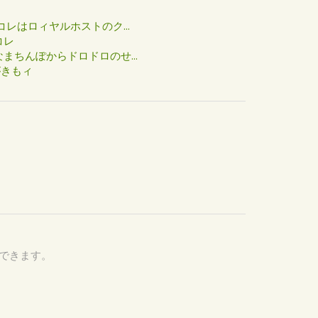
た
コレはロィヤルホストのク...
コレ
まちんぽからドロドロのせ...
がきもィ
認できます。