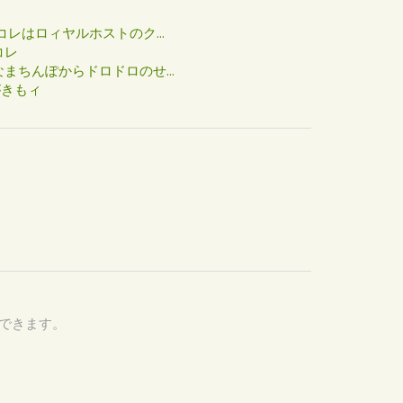
た
コレはロィヤルホストのク...
コレ
まちんぽからドロドロのせ...
がきもィ
認できます。