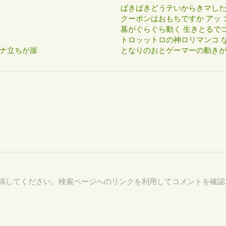
ばきばきどうテいからきマし
クーポンはおもちですか アッ 
墓がぐらぐら動く 生きとるで
トロッットロの神ロリマンコ な
ナ立ちが崖
となりのおとゲーマーの動き
81 を付けて投稿してください。検索ページへのリンクを利用してコメントを確