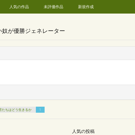
人気の作品
未評価作品
新規作成
い奴が優勝ジェネレーター
君たちはどう生きるか
1
人気の投稿