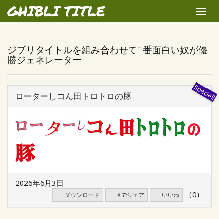
GHIBLI TITLE
Toggle
naviga
ジブリタイトルを組み合わせて1番面白い奴が優
勝ジェネレーター
ローターしコん田トロトロの豚
2026年6月3日
（0）
ダウンロード
Xでシェア
いいね