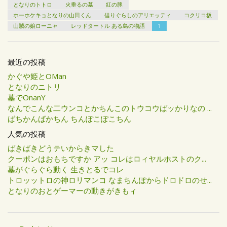
となりのトトロ
火垂るの墓
紅の豚
ホーホケキョとなりの山田くん
借りぐらしのアリエッティ
コクリコ坂
山賊の娘ローニャ
レッドタートル ある島の物語
1
最近の投稿
かぐや姫とOMan
となりのニトリ
墓でOnanY
なんでこんな二ウンコとかちんこのトウコウばッかりなの ...
ばちかんばかちん ちんぽこぽこちん
人気の投稿
ばきばきどうテいからきマした
クーポンはおもちですか アッ コレはロィヤルホストのク...
墓がぐらぐら動く 生きとるでコレ
トロッットロの神ロリマンコ なまちんぽからドロドロのせ...
となりのおとゲーマーの動きがきもィ