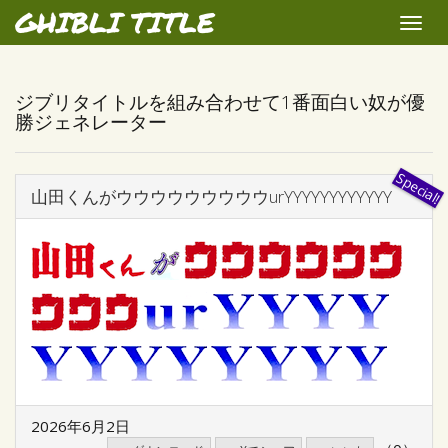
GHIBLI TITLE
Toggle
naviga
ジブリタイトルを組み合わせて1番面白い奴が優
勝ジェネレーター
山田くんがウウウウウウウウウurYYYYYYYYYYYY
2026年6月2日