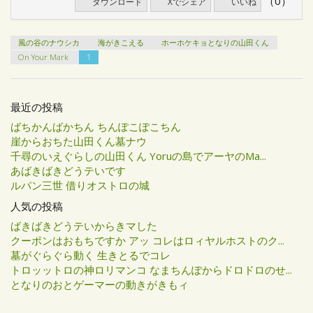
（0）
ダウンロード
Xでシェア
いいね
風の谷のナウシカ
海がきこえる
ホーホケキョとなりの山田くん
On Your Mark
1
最近の投稿
ばちかんばかちん ちんぽこぽこちん
崖からおちた山田くん墓ナウ
千尋のいえぐらしの山田くん Yoruの島でアーヤのMa...
あばきばきどうテいです
ルパン三世 借りオストロの城
人気の投稿
ばきばきどうテいからきマした
クーポンはおもちですか アッ コレはロィヤルホストのク...
墓がぐらぐら動く 生きとるでコレ
トロッットロの神ロリマンコ なまちんぽからドロドロのせ...
となりのおとゲーマーの動きがきもィ