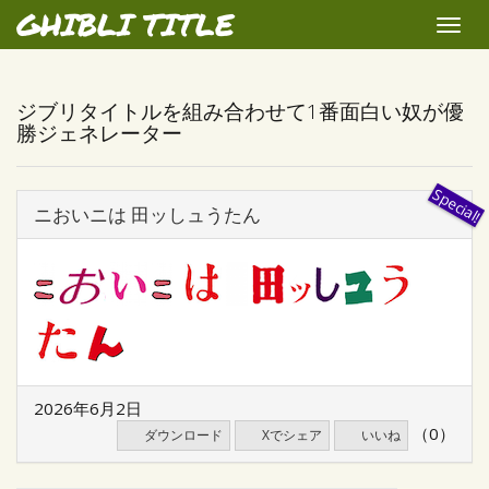
GHIBLI TITLE
Toggle
naviga
ジブリタイトルを組み合わせて1番面白い奴が優
勝ジェネレーター
ニおいニは 田ッしュうたん
2026年6月2日
（0）
ダウンロード
Xでシェア
いいね