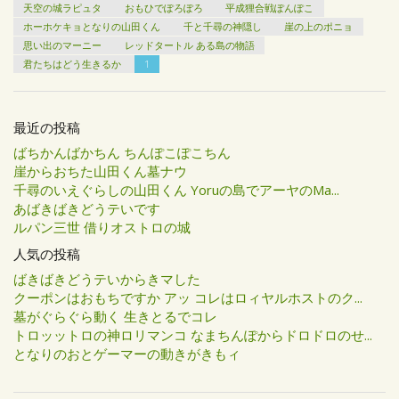
天空の城ラピュタ
おもひでぽろぽろ
平成狸合戦ぽんぽこ
ホーホケキョとなりの山田くん
千と千尋の神隠し
崖の上のポニョ
思い出のマーニー
レッドタートル ある島の物語
君たちはどう生きるか
1
最近の投稿
ばちかんばかちん ちんぽこぽこちん
崖からおちた山田くん墓ナウ
千尋のいえぐらしの山田くん Yoruの島でアーヤのMa...
あばきばきどうテいです
ルパン三世 借りオストロの城
人気の投稿
ばきばきどうテいからきマした
クーポンはおもちですか アッ コレはロィヤルホストのク...
墓がぐらぐら動く 生きとるでコレ
トロッットロの神ロリマンコ なまちんぽからドロドロのせ...
となりのおとゲーマーの動きがきもィ