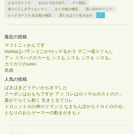
となりのトトロ
おもひでぽろぽろ
ゲド戦記
借りぐらしのアリエッティ
かぐや姫の物語
思い出のマーニー
レッドタートル ある島の物語
君たちはどう生きるか
1
最近の投稿
マコトニィかんです
MaMaはパ千ンコニかYoッテるかラ マ二ー借りぐらし
アッ うラハクのスーも ンスも ンスも ンスも ンスも...
カリカリのunko
島娘
人気の投稿
ばきばきどうテいからきマした
クーポンはおもちですか アッ コレはロィヤルホストのク...
墓がぐらぐら動く 生きとるでコレ
トロッットロの神ロリマンコ なまちんぽからドロドロのせ...
となりのおとゲーマーの動きがきもィ