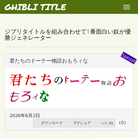
GHIBLI TITLE
Toggle
naviga
ジブリタイトルを組み合わせて1番面白い奴が優
勝ジェネレーター
君たちのドーテー物語おもろィな
2026年6月2日
（0）
ダウンロード
Xでシェア
いいね