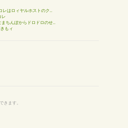
た
コレはロィヤルホストのク...
コレ
まちんぽからドロドロのせ...
がきもィ
認できます。