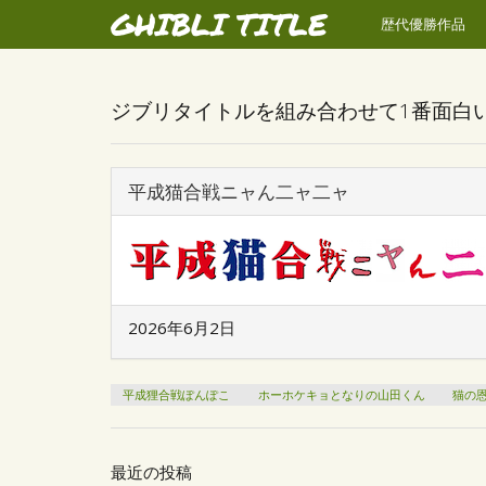
GHIBLI TITLE
歴代優勝作品
ジブリタイトルを組み合わせて1番面白
平成猫合戦ニャん二ャ二ャ
2026年6月2日
平成狸合戦ぽんぽこ
ホーホケキョとなりの山田くん
猫の
最近の投稿