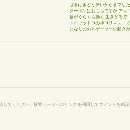
ばきばきどうテいからきマし
クーポンはおもちですか アッ 
墓がぐらぐら動く 生きとるで
トロッットロの神ロリマンコ な
となりのおとゲーマーの動き
54 を付けて投稿してください。検索ページへのリンクを利用してコメントを確