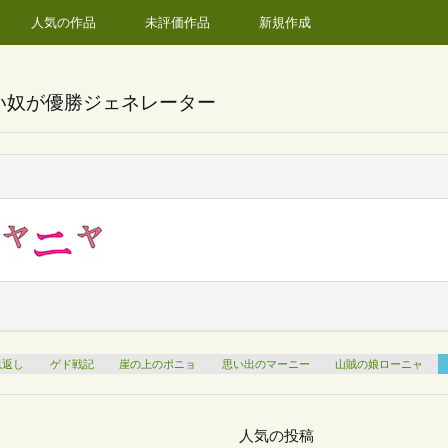
人気の作品
未評価作品
新規作成
い奴が優勝ジェネレーター
恩返し
ゲド戦記
崖の上のポニョ
思い出のマーニー
山賊の娘ローニャ
人気の投稿