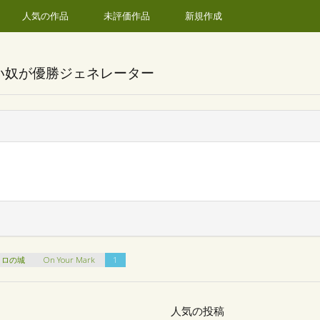
人気の作品
未評価作品
新規作成
い奴が優勝ジェネレーター
トロの城
On Your Mark
1
人気の投稿