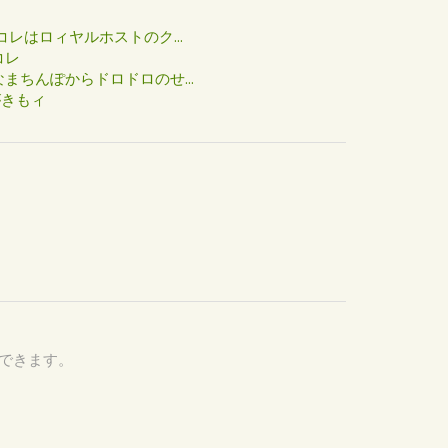
た
コレはロィヤルホストのク...
コレ
まちんぽからドロドロのせ...
がきもィ
認できます。