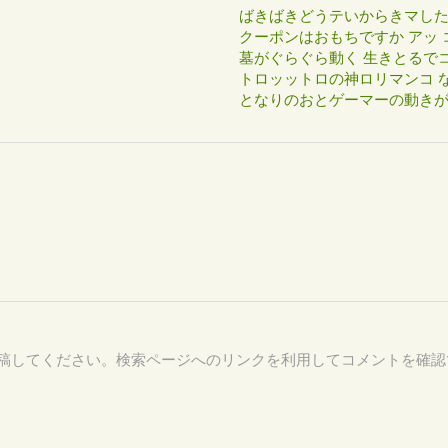
ばきばきどうテいからきマし
クーポンはおもちですか アッ 
墓がぐらぐら動く 生きとるで
トロッットロの神ロリマンコ な
となりのおとゲーマーの動き
08 を付けて投稿してください。検索ページへのリンクを利用してコメントを確