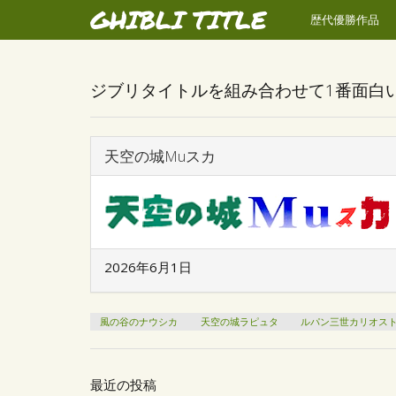
GHIBLI TITLE
歴代優勝作品
ジブリタイトルを組み合わせて1番面白
天空の城Muスカ
2026年6月1日
風の谷のナウシカ
天空の城ラピュタ
ルパン三世カリオス
最近の投稿