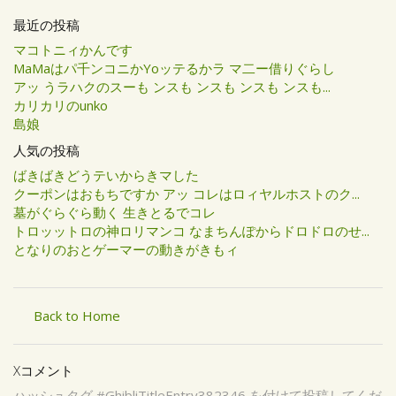
最近の投稿
マコトニィかんです
MaMaはパ千ンコニかYoッテるかラ マ二ー借りぐらし
アッ うラハクのスーも ンスも ンスも ンスも ンスも...
カリカリのunko
島娘
人気の投稿
ばきばきどうテいからきマした
クーポンはおもちですか アッ コレはロィヤルホストのク...
墓がぐらぐら動く 生きとるでコレ
トロッットロの神ロリマンコ なまちんぽからドロドロのせ...
となりのおとゲーマーの動きがきもィ
Back to Home
Xコメント
ハッシュタグ #GhibliTitleEntry382346 を付けて投稿してくだ