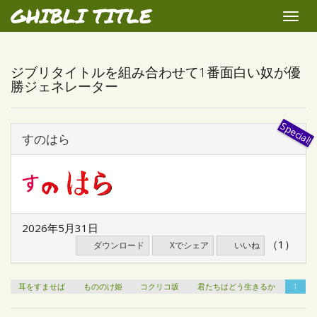
GHIBLI TITLE
Toggle
naviga
ジブリタイトルを組み合わせて1番面白い奴が優
勝ジェネレーター
すのはら
2026年5月31日
（1）
ダウンロード
Xでシェア
いいね
耳をすませば
もののけ姫
コクリコ坂
君たちはどう生きるか
1