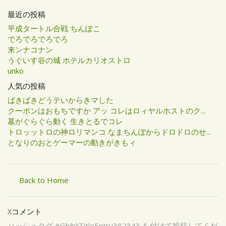
最近の投稿
平成タートル合戦 ちんぽこ
でろでろでろでろ
来ンナコナン
うぐいす谷の城 ホテルカリオストロ
unko
人気の投稿
ばきばきどうテいからきマした
クーポンはおもちですか アッ コレはロィヤルホストのク...
墓がぐらぐら動く 生きとるでコレ
トロッットロの神ロリマンコ なまちんぽからドロドロのせ...
となりのおとゲーマーの動きがきもィ
Back to Home
Xコメント
ハッシュタグ #GhibliTitleEntry382343 を付けて投稿してくだ