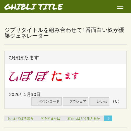
GHIBLI TITLE
Toggle
naviga
ジブリタイトルを組み合わせて1番面白い奴が優
勝ジェネレーター
ひぽぽたます
2026年5月30日
（0）
ダウンロード
Xでシェア
いいね
おもひでぽろぽろ
耳をすませば
君たちはどう生きるか
3