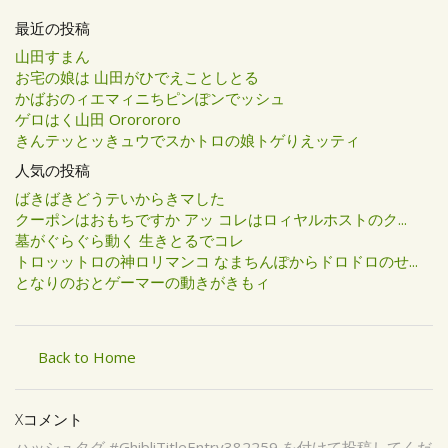
最近の投稿
山田すまん
お宅の娘は 山田がひでえことしとる
かばおのィエマィニちピンぽンでッシュ
ゲロはく山田 Ororororo
きんテッとッきュウでスかトロの娘トゲりえッティ
人気の投稿
ばきばきどうテいからきマした
クーポンはおもちですか アッ コレはロィヤルホストのク...
墓がぐらぐら動く 生きとるでコレ
トロッットロの神ロリマンコ なまちんぽからドロドロのせ...
となりのおとゲーマーの動きがきもィ
Back to Home
Xコメント
ハッシュタグ #GhibliTitleEntry382259 を付けて投稿してくだ