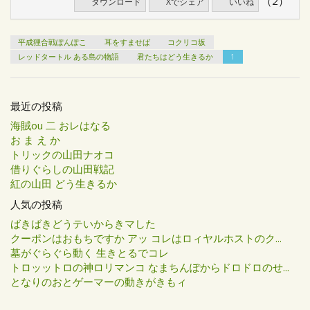
（2）
ダウンロード
Xでシェア
いいね
平成狸合戦ぽんぽこ
耳をすませば
コクリコ坂
レッドタートル ある島の物語
君たちはどう生きるか
1
最近の投稿
海賊ou 二 おレはなる
お ま え か
トリックの山田ナオコ
借りぐらしの山田戦記
紅の山田 どう生きるか
人気の投稿
ばきばきどうテいからきマした
クーポンはおもちですか アッ コレはロィヤルホストのク...
墓がぐらぐら動く 生きとるでコレ
トロッットロの神ロリマンコ なまちんぽからドロドロのせ...
となりのおとゲーマーの動きがきもィ